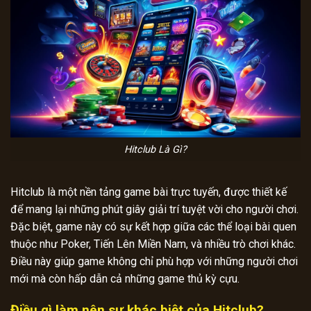
Hitclub Là Gì?
Hitclub là một nền tảng game bài trực tuyến, được thiết kế
để mang lại những phút giây giải trí tuyệt vời cho người chơi.
Đặc biệt, game này có sự kết hợp giữa các thể loại bài quen
thuộc như Poker, Tiến Lên Miền Nam, và nhiều trò chơi khác.
Điều này giúp game không chỉ phù hợp với những người chơi
mới mà còn hấp dẫn cả những game thủ kỳ cựu.
Điều gì làm nên sự khác biệt của Hitclub?