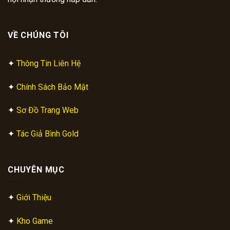
VỀ CHÚNG TÔI
✦
Thông Tin Liên Hệ
✦
Chính Sách Bảo Mật
✦
Sơ Đồ Trang Web
✦
Tác Giả Bình Gold
CHUYÊN MỤC
✦
Giới Thiệu
✦
Kho Game