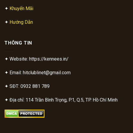
✦
Khuyến Mãi
✦
Hướng Dẫn
THÔNG TIN
✦ Website: https://kennees.in/
✦ Email:
hitclublinet@gmail.com
✦ SĐT: 0932 881 789
✦ Địa chỉ: 114 Trần Bình Trọng, P.1, Q.5, TP. Hồ Chí Minh