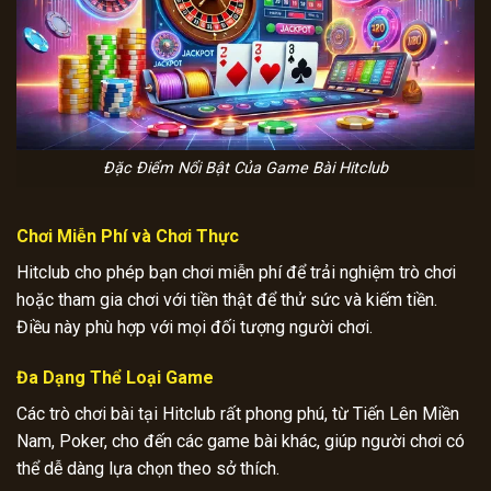
Đặc Điểm Nổi Bật Của Game Bài Hitclub
Chơi Miễn Phí và Chơi Thực
Hitclub cho phép bạn chơi miễn phí để trải nghiệm trò chơi
hoặc tham gia chơi với tiền thật để thử sức và kiếm tiền.
Điều này phù hợp với mọi đối tượng người chơi.
Đa Dạng Thể Loại Game
Các trò chơi bài tại Hitclub rất phong phú, từ Tiến Lên Miền
Nam, Poker, cho đến các game bài khác, giúp người chơi có
thể dễ dàng lựa chọn theo sở thích.