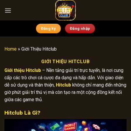
Chuyển
đến
nội
dung
Đăng ký
Đăng nhập
Home
»
Giới Thiệu Hitclub
GIỚI THIỆU HITCLUB
Giới thiệu Hitclub
– Nền tảng giải trí trực tuyến, là nơi cung
cấp các trò chơi cá cược đa dạng và hấp dẫn. Với giao diện
dễ sử dụng và thân thiện,
Hitclub
không chỉ mang đến những
giờ phút giải trí thú vị mà còn tạo ra một cộng đồng kết nối
giữa các game thủ.
Hitclub Là Gì?