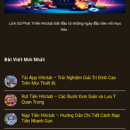
Lịch Sử Phát Triển Hitclub bắt đầu từ những ngày đầu tiên với mục
tiêu...
Bài Viết Mới Nhất
Tải App Hitclub – Trải Nghiệm Giải Trí Đỉnh Cao
Trên Mọi Thiết Bị
Rút Tiền Hitclub – Các Bước Đơn Giản và Lưu Ý
Quan Trọng
Nạp Tiền Hitclub – Hướng Dẫn Chi Tiết Cách Nạp
Tiền Nhanh Gọn