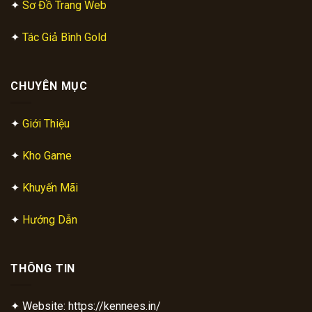
✦
Sơ Đồ Trang Web
✦
Tác Giả Bình Gold
CHUYÊN MỤC
✦
Giới Thiệu
✦
Kho Game
✦
Khuyến Mãi
✦
Hướng Dẫn
THÔNG TIN
✦ Website: https://kennees.in/