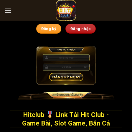
Chuyển
đến
nội
dung
Đăng ký
Đăng nhập
Hitclub
Link Tải Hit Club -
Game Bài, Slot Game, Bắn Cá