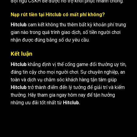
đội ngũ CSKH để được hỗ trợ khôi phục nhanh chóng.
Nạp rút tiền tại Hitclub có mất phí không?
Hitclub
cam kết không thu thêm bất kỳ khoản phí trung
gian nào trong quá trình giao dịch, số tiền người chơi
nhận được đúng bằng số dư yêu cầu.
Kết luận
Hitclub
khẳng định vị thế cổng game đổi thưởng uy tín,
đáng tin cậy cho mọi người chơi. Sự chuyên nghiệp, an
toàn và dịch vụ chăm sóc khách hàng tận tâm giúp
Hitclub
trở thành điểm đến lý tưởng để giải trí và kiếm
thưởng. Hãy tham gia ngay hôm nay để tận hưởng
những ưu đãi tốt nhất từ
Hitclub.