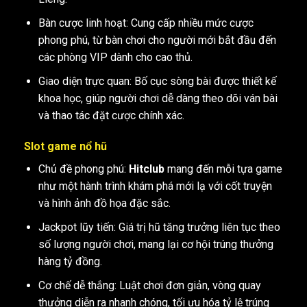
Bàn cược linh hoạt: Cung cấp nhiều mức cược
phong phú, từ bàn chơi cho người mới bắt đầu đến
các phòng VIP dành cho cao thủ.
Giao diện trực quan: Bố cục sòng bài được thiết kế
khoa học, giúp người chơi dễ dàng theo dõi ván bài
và thao tác đặt cược chính xác.
Slot game nổ hũ
Chủ đề phong phú:
Hitclub
mang đến mỗi tựa game
như một hành trình khám phá mới lạ với cốt truyện
và hình ảnh đồ họa đặc sắc.
Jackpot lũy tiến: Giá trị hũ tăng trưởng liên tục theo
số lượng người chơi, mang lại cơ hội trúng thưởng
hàng tỷ đồng.
Cơ chế dễ thắng: Luật chơi đơn giản, vòng quay
thưởng diễn ra nhanh chóng, tối ưu hóa tỷ lệ trúng