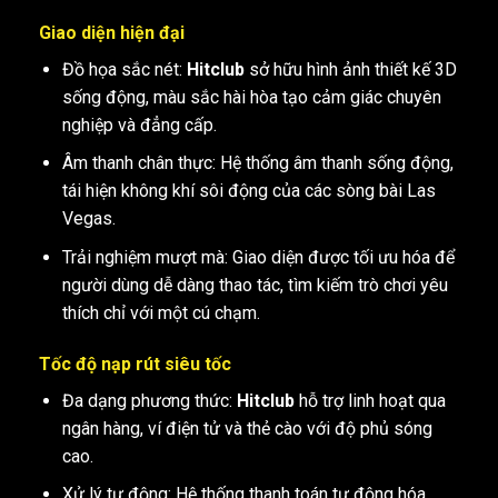
Giao diện hiện đại
Đồ họa sắc nét:
Hitclub
sở hữu hình ảnh thiết kế 3D
sống động, màu sắc hài hòa tạo cảm giác chuyên
nghiệp và đẳng cấp.
Âm thanh chân thực: Hệ thống âm thanh sống động,
tái hiện không khí sôi động của các sòng bài Las
Vegas.
Trải nghiệm mượt mà: Giao diện được tối ưu hóa để
người dùng dễ dàng thao tác, tìm kiếm trò chơi yêu
thích chỉ với một cú chạm.
Tốc độ nạp rút siêu tốc
Đa dạng phương thức:
Hitclub
hỗ trợ linh hoạt qua
ngân hàng, ví điện tử và thẻ cào với độ phủ sóng
cao.
Xử lý tự động: Hệ thống thanh toán tự động hóa