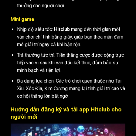
thưởng cho người chơi.
Mini game
Nhịp độ siêu tốc:
Hitclub
mang đến thời gian mỗi
ván chơi chỉ tính bằng giây, giúp bạn thỏa mãn đam
mê giải trí ngay cả khi bận rộn.
Trả thưởng tức thì: Tiền thắng cược được cộng trực
tiếp vào ví sau khi ván đấu kết thúc, đảm bảo sự
minh bạch và tiện lợi.
Đa dạng lựa chọn: Các trò chơi quen thuộc như Tài
Xỉu, Xóc Đĩa, Kim Cương mang lại tính giải trí cao và
cơ hội thắng lớn bất ngờ.
Hướng dẫn đăng ký và tải app Hitclub cho
người mới