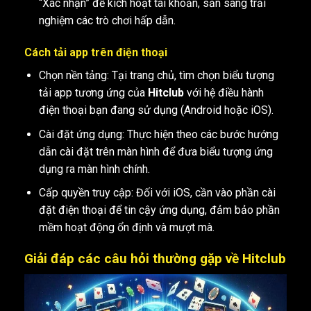
“Xác nhận” để kích hoạt tài khoản, sẵn sàng trải
nghiệm các trò chơi hấp dẫn.
Cách tải app trên điện thoại
Chọn nền tảng: Tại trang chủ, tìm chọn biểu tượng
tải app tương ứng của
Hitclub
với hệ điều hành
điện thoại bạn đang sử dụng (Android hoặc iOS).
Cài đặt ứng dụng: Thực hiện theo các bước hướng
dẫn cài đặt trên màn hình để đưa biểu tượng ứng
dụng ra màn hình chính.
Cấp quyền truy cập: Đối với iOS, cần vào phần cài
đặt điện thoại để tin cậy ứng dụng, đảm bảo phần
mềm hoạt động ổn định và mượt mà.
Giải đáp các câu hỏi thường gặp về Hitclub